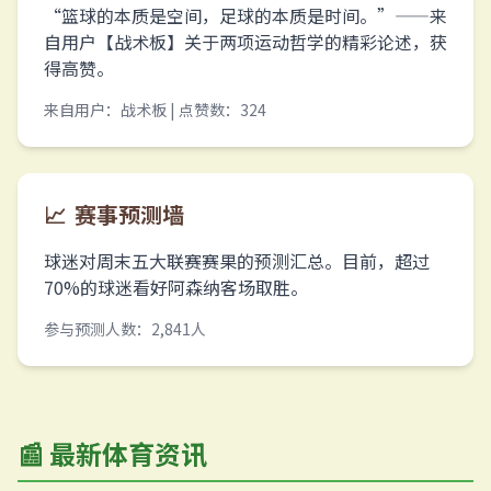
“篮球的本质是空间，足球的本质是时间。”——来
自用户【战术板】关于两项运动哲学的精彩论述，获
得高赞。
来自用户：战术板 | 点赞数：324
📈
赛事预测墙
球迷对周末五大联赛赛果的预测汇总。目前，超过
70%的球迷看好阿森纳客场取胜。
参与预测人数：2,841人
📰 最新体育资讯